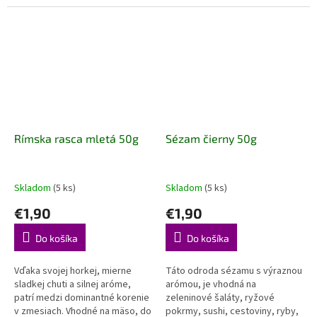
Južnej Amerike. Je to jedno z
používa sa na mäso, polievky,
najstarších korení. Spomínalo sa
pomazánky, slané koláče.
už v...
Rímska rasca mletá 50g
Sézam čierny 50g
Skladom
(5 ks)
Skladom
(5 ks)
€1,90
€1,90
Do košíka
Do košíka
Vďaka svojej horkej, mierne
Táto odroda sézamu s výraznou
sladkej chuti a silnej aróme,
arómou, je vhodná na
patrí medzi dominantné korenie
zeleninové šaláty, ryžové
v zmesiach. Vhodné na mäso, do
pokrmy, sushi, cestoviny, ryby,