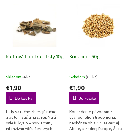
e
V
p
ý
r
p
o
i
d
s
u
p
k
r
t
o
o
d
Kafírová limetka - listy 10g
Koriander 50g
v
u
k
t
Skladom
(4 ks)
Skladom
(>5 ks)
o
€1,90
€1,90
v
Do košíka
Do košíka
Listy sa ručne zbierajú ručne
Koriander je pôvodom z
a potom sušia na slnku. Majú
východného Stredomoria,
sviežu kyslo – horkú chuť,
neskôr sa objavil v severnej
intenzívnu vôňu čerstvých
Afrike, strednej Európe, Ázii a