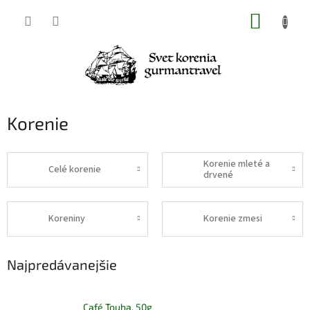
Prejsť
NÁKUP
na
obsah
KOŠÍK
Korenie
Korenie mleté a
Celé korenie
drvené
Koreniny
Korenie zmesi
Najpredávanejšie
Café Touba, 50g