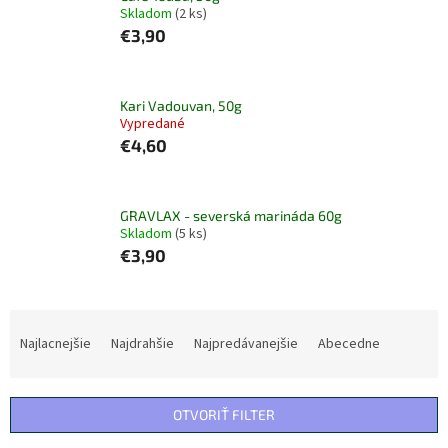
Skladom
(2 ks)
€3,90
Kari Vadouvan, 50g
Vypredané
€4,60
GRAVLAX - severská marináda 60g
Skladom
(5 ks)
€3,90
R
a
Najlacnejšie
Najdrahšie
Najpredávanejšie
Abecedne
d
e
n
OTVORIŤ FILTER
i