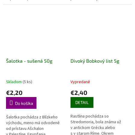
vydáva tóny lieskových orechov
Od stredoveku sa pestuje aj vo
a kešu. Používajú sa na dusené...
Francúzsku, v oblasti Gironde....
Šalotka - sušená 50g
Divoký Bobkový list 5g
Skladom
(5 ks)
Vypredané
€2,20
€2,40
DETAIL
Do košíka
Rastlina pochádza so
Šalotka pochádza z Blízkeho
Stredomoria, bola známa už
východu, meno má odvodené
v antickom Grécku alebo
od prístavu Ašchalon
s v starom Ríme. Okrem
v Palestíne. Egypťania