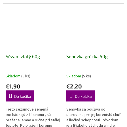
omáčok, dlho variacich jedál, do
jedlá z lístkového cesta,
humusu. Je...
zeleninové koláče, pečivo.
Sézam zlatý 60g
Senovka grécka 50g
Skladom
(5 ks)
Skladom
(5 ks)
€1,90
€2,20
Do košíka
Do košíka
Tieto sezamové semená
Senovka sa používa od
pochádzajú z Libanonu , sú
staroveku pre jej korenistú chuť
pražené jemne a ručne pri stálej
a liečivé schopnosti. Pôvodom
teplote. Po pražení korenie
je z Blízkeho východu a Indie.