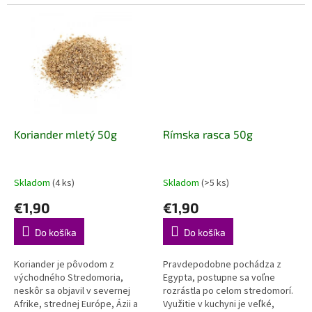
citrusových plodov. Používajú
Južnej Amerike. Je to jedno z
sa v polievkach,...
najstarších korení. Spomínalo sa
už v...
Koriander mletý 50g
Rímska rasca 50g
Skladom
(4 ks)
Skladom
(>5 ks)
€1,90
€1,90
Do košíka
Do košíka
Koriander je pôvodom z
Pravdepodobne pochádza z
východného Stredomoria,
Egypta, postupne sa voľne
neskôr sa objavil v severnej
rozrástla po celom stredomorí.
Afrike, strednej Európe, Ázii a
Využitie v kuchyni je veľké,