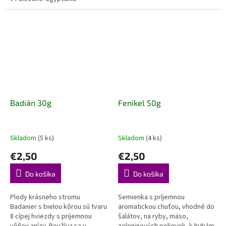
gastronómie bola súčasťou aj
a Peržania ju považovali za
mnohých mýtických obradov....
posvätnú rastlinu. Do Európy
sa...
Badián 30g
Fenikel 50g
Skladom
(5 ks)
Skladom
(4 ks)
€2,50
€2,50
Do košíka
Do košíka
Plody krásneho stromu
Semienka s príjemnou
Badanier s bielou kôrou sú tvaru
aromatickou chuťou, vhodné do
8 cípej hviezdy s príjemnou
šalátov, na ryby, mäso,