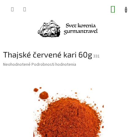
Prejsť
NÁKUP
na
obsah
KOŠÍK
Thajské červené kari 60g
331
Priemerné
Neohodnotené
Podrobnosti hodnotenia
hodnotenie
produktu
je
0,0
z
5
hviezdičiek.