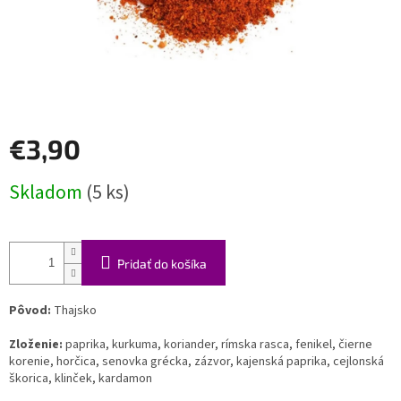
€3,90
Jednotková
Skladom
(5 ks)
cena:
Pridať do košíka
Pôvod:
Thajsko
Zloženie:
paprika, kurkuma, koriander, rímska rasca, fenikel, čierne
korenie, horčica, senovka grécka, zázvor, kajenská paprika, cejlonská
škorica, klinček, kardamon