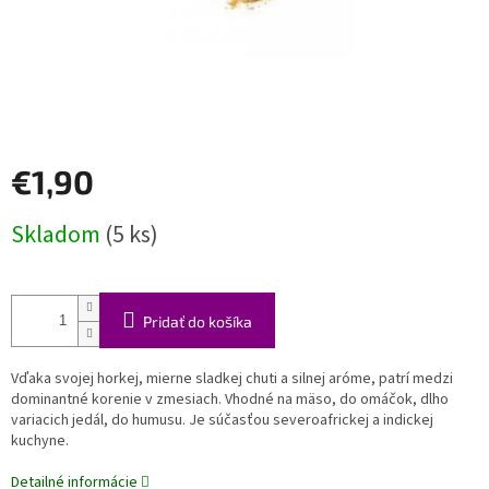
€1,90
Jednotková
Skladom
(5 ks)
cena:
Pridať do košíka
Vďaka svojej horkej, mierne sladkej chuti a silnej aróme, patrí medzi
dominantné korenie v zmesiach. Vhodné na mäso, do omáčok, dlho
variacich jedál, do humusu. Je súčasťou severoafrickej a indickej
kuchyne.
Detailné informácie