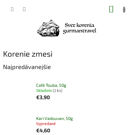
Prejsť
NÁKUP
na
obsah
KOŠÍK
Korenie zmesi
Najpredávanejšie
Café Touba, 50g
Skladom
(2 ks)
€3,90
Kari Vadouvan, 50g
Vypredané
€4,60