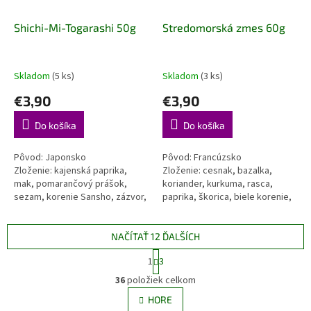
Shichi-Mi-Togarashi 50g
Stredomorská zmes 60g
Skladom
(5 ks)
Skladom
(3 ks)
€3,90
€3,90
Do košíka
Do košíka
Pôvod: Japonsko
Pôvod: Francúzsko
Zloženie: kajenská paprika,
Zloženie: cesnak, bazalka,
mak, pomarančový prášok,
koriander, kurkuma, rasca,
sezam, korenie Sansho, zázvor,
paprika, škorica, biele korenie,
morské riasy Nori Schichi-mi-
klinček Vôňa Stredomoria vo
togarashi alebo „ Zmes 7
svojej plnej kráse. Táto...
príchutí“...
NAČÍTAŤ 12 ĎALŠÍCH
S
1
3
t
O
r
36
položiek celkom
v
á
l
HORE
n