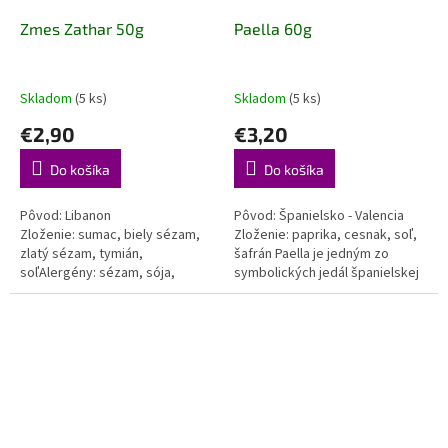
Zmes Zathar 50g
Paella 60g
Skladom
(5 ks)
Skladom
(5 ks)
€2,90
€3,20
Do košíka
Do košíka
Pôvod: Libanon
Pôvod: Španielsko - Valencia
Zloženie: sumac, biely sézam,
Zloženie: paprika, cesnak, soľ,
zlatý sézam, tymián,
šafrán Paella je jedným zo
soľAlergény: sézam, sója,
symbolických jedál španielskej
arašidy, mäkkýšeMnožstvo: 50g
kuchyne. História paelly, ktorá
pochádza z...