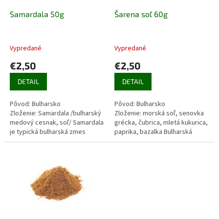
o
o
d
Samardala 50g
Šarena soľ 60g
v
u
k
t
Vypredané
Vypredané
o
€2,50
€2,50
v
DETAIL
DETAIL
Pôvod: Bulharsko
Pôvod: Bulharsko
Zloženie: Samardala /bulharský
Zloženie: morská soľ, senovka
medový cesnak, soľ/ Samardala
grécka, čubrica, mletá kukurica,
je typická bulharská zmes
paprika, bazalka Bulharská
korenia. Tradičná soľ Samardala
Šarena soľ je charakteristickým
je vyrobená z dvoch...
bulharským korením....