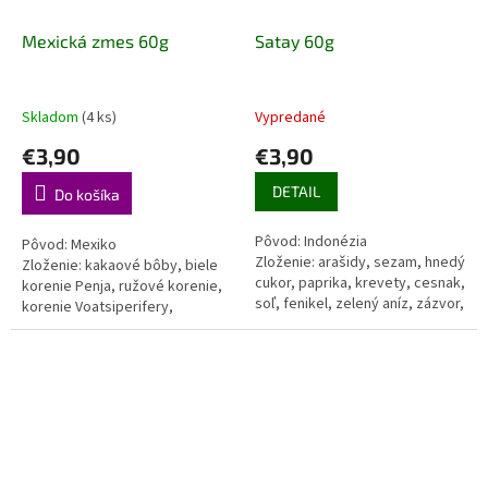
Mexická zmes 60g
Satay 60g
Skladom
(4 ks)
Vypredané
€3,90
€3,90
DETAIL
Do košíka
Pôvod: Indonézia
Pôvod: Mexiko
Zloženie: arašidy, sezam, hnedý
Zloženie: kakaové bôby, biele
cukor, paprika, krevety, cesnak,
korenie Penja, ružové korenie,
soľ, fenikel, zelený aníz, zázvor,
korenie Voatsiperifery,
čierne korenie, koriander,
rozmarín, semená Acacie Hovorí
škorica, klinček...
sa, že v 16.storočí mníšky v...