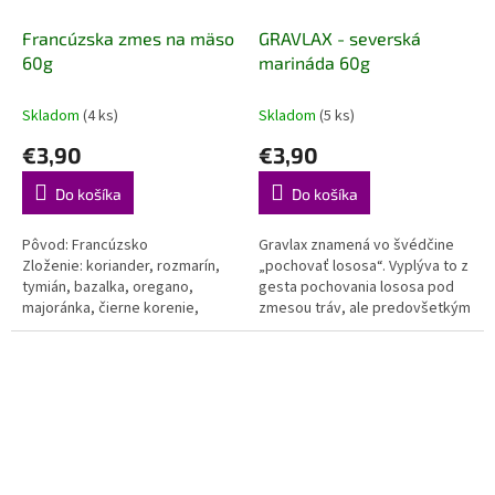
Francúzska zmes na mäso
GRAVLAX - severská
60g
marináda 60g
Skladom
(4 ks)
Skladom
(5 ks)
€3,90
€3,90
Do košíka
Do košíka
Pôvod: Francúzsko
Gravlax znamená vo švédčine
Zloženie: koriander, rozmarín,
„pochovať lososa“. Vyplýva to z
tymián, bazalka, oregano,
gesta pochovania lososa pod
majoránka, čierne korenie,
zmesou tráv, ale predovšetkým
cesnak Zmes, ktorá nechýba v
zo skutočnosti, že v stredoveku
žiadnej francúzskej kuchyni....
škandinávski rybári...