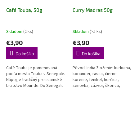
Café Touba, 50g
Curry Madras 50g
Skladom
(2 ks)
Skladom
(>5 ks)
€3,90
€3,90
Do košíka
Do košíka
Café Touba je pomenovaná
Pôvod: India Zloženie: kurkuma,
podľa mesta Touba v Senegale.
koriander, rasca, čierne
Nápoj je tradičný pre islamské
korenie, fenikel, horčica,
bratstvo Mouride. Do Senegalu
senovka, zázvor, škorica,
sa dostalo so zakladateľom
kardamon, klinček Názov Curry
šejkom Amadou Bamba Mbacké,
Madras pochádza z...
ktorý...