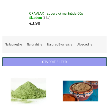
GRAVLAX - severská marináda 60g
Skladom
(5 ks)
€3,90
R
a
Najlacnejšie
Najdrahšie
Najpredávanejšie
Abecedne
d
e
n
OTVORIŤ FILTER
i
e
V
p
ý
r
p
o
i
d
s
u
p
k
r
t