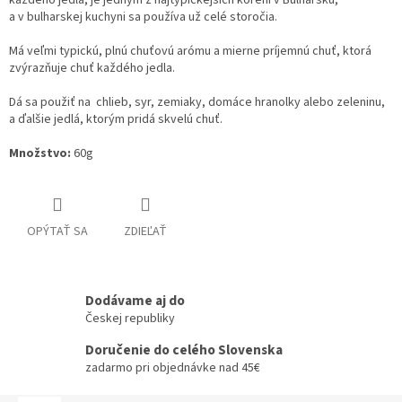
každého jedla, je jedným z najtypickejších koreni v Bulharsku,
a v bulharskej kuchyni sa používa už celé storočia.
Má veľmi typickú, plnú chuťovú arómu a mierne príjemnú chuť, ktorá
zvýrazňuje chuť každého jedla.
Dá sa použiť na chlieb, syr, zemiaky, domáce hranolky alebo zeleninu,
a ďalšie jedlá, ktorým pridá skvelú chuť.
Množstvo:
60g
OPÝTAŤ SA
ZDIEĽAŤ
Dodávame aj do
Českej republiky
Doručenie do celého Slovenska
zadarmo pri objednávke nad 45€