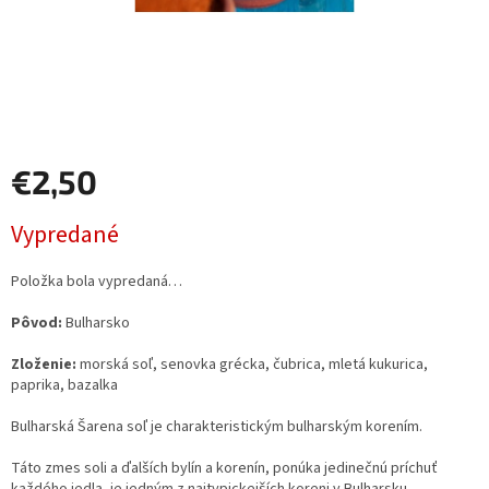
€2,50
Jednotková
Vypredané
cena:
Položka bola vypredaná…
Pôvod:
Bulharsko
Zloženie:
morská soľ, senovka grécka, čubrica, mletá kukurica,
paprika, bazalka
Bulharská Šarena soľ je charakteristickým bulharským korením.
Táto zmes soli a ďalších bylín a korenín, ponúka jedinečnú príchuť