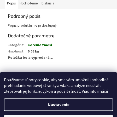
Popis
Hodnotenie
Diskusia
Podrobný popis
Popis produktu nie je dostupný
Dodatočné parametre
Kategória
:
Korenie zmesi
Hmotnosť
:
0.06 kg
Položka bola vypredaná…
Z
á
Používame súbory cookie, aby sme vám umožnili pohodlné
p
prehliadanie webovej stránky a vďaka analýze neustále
ä
zlepšovali jej funkcie, výkon a použiteľnosť.
Viac informácií
t
i
Nastavenie
Vytvoril Shoptet
e