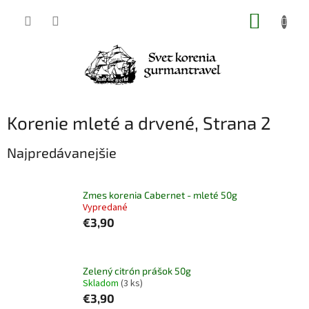
Prejsť
NÁKUP
na
obsah
KOŠÍK
Korenie mleté a drvené
, Strana 2
Najpredávanejšie
Zmes korenia Cabernet - mleté 50g
Vypredané
€3,90
Zelený citrón prášok 50g
Skladom
(3 ks)
€3,90