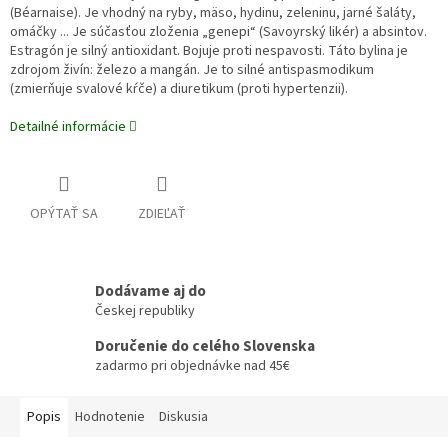
(Béarnaise). Je vhodný na ryby, mäso, hydinu, zeleninu, jarné šaláty,
omáčky ... Je súčasťou zloženia „genepi“ (Savoyrský likér) a absintov.
Estragón je silný antioxidant. Bojuje proti nespavosti. Táto bylina je
zdrojom živín: železo a mangán. Je to silné antispasmodikum
(zmierňuje svalové kŕče) a diuretikum (proti hypertenzii).
Detailné informácie
OPÝTAŤ SA
ZDIEĽAŤ
Dodávame aj do
Českej republiky
Doručenie do celého Slovenska
zadarmo pri objednávke nad 45€
Popis
Hodnotenie
Diskusia