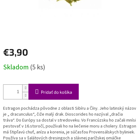
€3,90
Jednotková
Skladom
(5 ks)
cena:
Pridať do košíka
Estragon pochádza pôvodne z oblasti Sibíru a Číny. Jeho latinský názov
je „ dracunculus“, čiže malý drak. Dioscorides ho nazýval „dračia
tráva“. Do Európy sa dostal v stredoveku. Vo Francúzsku ho začali mnísi
pestovať v 16.storočí, používali ho na liečenie moru a cholery. Estragon
má štipľavú chuť, anízu a korenia, je súčasťou Provensálskych byliniek.
Používa sa v šalátových dresingoch a slávnej parížskej omáčke