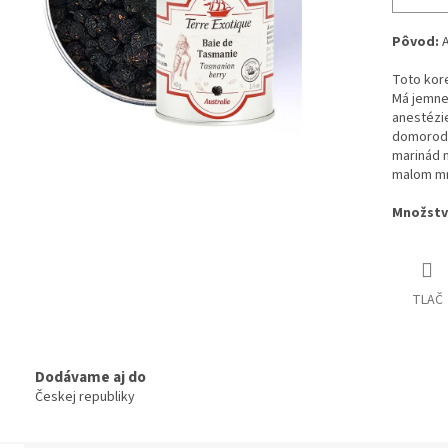
Pôvod:
A
Toto kore
Má jemne 
anestézie
domorode
marinád n
malom mn
Množstv
TLAČ
Dodávame aj do
Českej republiky