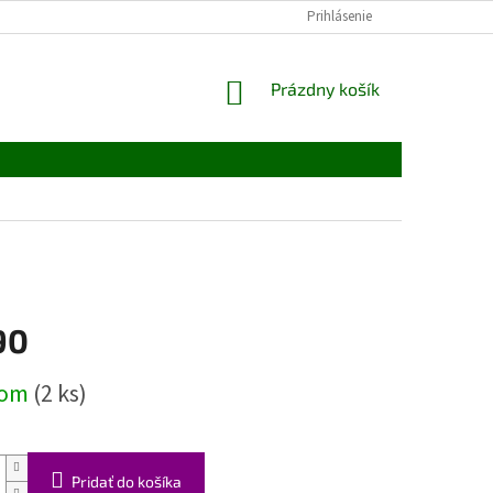
Prihlásenie
NÁKUPNÝ
Prázdny košík
KOŠÍK
90
ová
dom
(2 ks)
Pridať do košíka