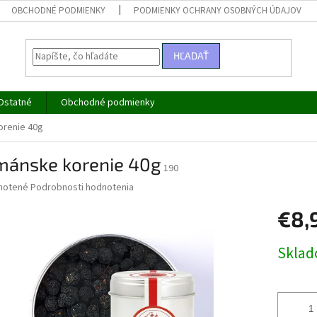
OBCHODNÉ PODMIENKY
PODMIENKY OCHRANY OSOBNÝCH ÚDAJOV
HĽADAŤ
Ostatné
Obchodné podmienky
renie 40g
mánske korenie 40g
190
né
notené
Podrobnosti hodnotenia
nie
€8,
u
Jednotk
Skla
cena:
iek.