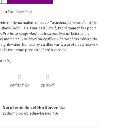
ustrália - Tasmánia
nie rastie na malom ostrove Tasmánia južne od Austrálie.
sladkú vôňu, ale silne ostrú chuť, ktorá zanecháva pocit
. Pre tieto svoje vlastnosti sa používa už tisícročia v
j medicíne. V kuchyni sa využíva k červenému mäsu a do
a grilovanie. Nemalo by sa dlho variť, a preto sa pridáva v
ožstve tesne pred ukončením varenia.
o:
40g
OPÝTAŤ SA
ZDIEĽAŤ
Doručenie do celého Slovenska
zadarmo pri objednávke nad 45€