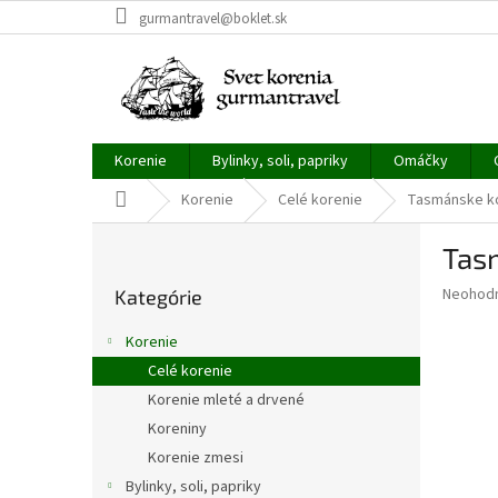
Prejsť
gurmantravel@boklet.sk
na
obsah
Korenie
Bylinky, soli, papriky
Omáčky
Domov
Korenie
Celé korenie
Tasmánske ko
B
Tas
o
Preskočiť
č
Priemer
Neohod
Kategórie
kategórie
n
hodnote
ý
produkt
Korenie
p
je
Celé korenie
0,0
a
z
Korenie mleté a drvené
n
5
e
Koreniny
hviezdič
l
Korenie zmesi
Bylinky, soli, papriky