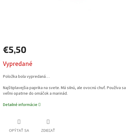
€5,50
Jednotková
Vypredané
cena:
Položka bola vypredaná…
Najštiplavejšia paprika na svete. Má silnú, ale ovocnú chuť. Používa sa
veľmi opatrne do omáčok a marinád.
Detailné informácie
OPÝTAŤ SA
ZDIEĽAŤ