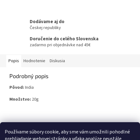
Dodávame aj do
Českej republiky
Doručenie do celého Slovenska
zadarmo pri objednávke nad 45€
Popis
Hodnotenie
Diskusia
Podrobný popis
Pôvod:
India
Množstvo:
20g
Z
á
Používame súbory cookie, aby sme vám umožnili pohodlné
p
prehliadanie webovej stránky a vďaka analýze neustále