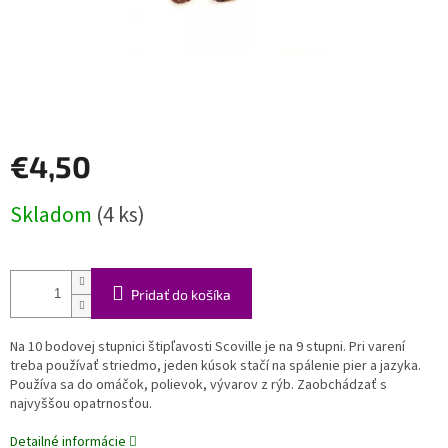
€4,50
Jednotková
Skladom
(4 ks)
cena:
Pridať do košíka
Na 10 bodovej stupnici štipľavosti Scoville je na 9 stupni. Pri varení
treba používať striedmo, jeden kúsok stačí na spálenie pier a jazyka.
Používa sa do omáčok, polievok, vývarov z rýb. Zaobchádzať s
najvyššou opatrnosťou.
Detailné informácie