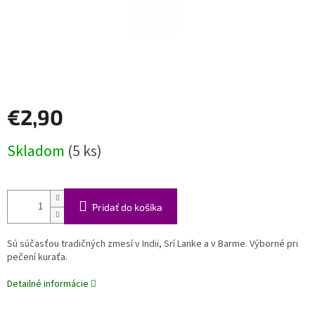
€2,90
Jednotková
Skladom
(5 ks)
cena:
Pridať do košíka
Sú súčasťou tradičných zmesí v Indii, Srí Lanke a v Barme. Výborné pri
pečení kuraťa.
Detailné informácie