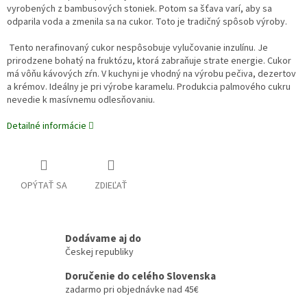
vyrobených z bambusových stoniek. Potom sa šťava varí, aby sa
odparila voda a zmenila sa na cukor. Toto je tradičný spôsob výroby.
Tento nerafinovaný cukor nespôsobuje vylučovanie inzulínu. Je
prirodzene bohatý na fruktózu, ktorá zabraňuje strate energie. Cukor
má vôňu kávových zŕn. V kuchyni je vhodný na výrobu pečiva, dezertov
a krémov. Ideálny je pri výrobe karamelu. Produkcia palmového cukru
nevedie k masívnemu odlesňovaniu.
Detailné informácie
OPÝTAŤ SA
ZDIEĽAŤ
Dodávame aj do
Českej republiky
Doručenie do celého Slovenska
zadarmo pri objednávke nad 45€