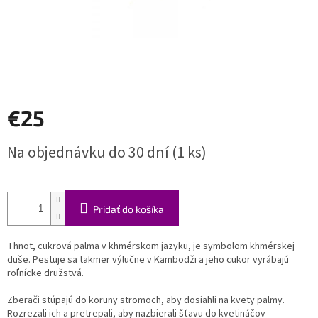
€25
Jednotková
Na objednávku do 30 dní
(1 ks)
cena:
Pridať do košíka
Thnot, cukrová palma v khmérskom jazyku, je symbolom khmérskej
duše. Pestuje sa takmer výlučne v Kambodži a jeho cukor vyrábajú
roľnícke družstvá.
Zberači stúpajú do koruny stromoch, aby dosiahli na kvety palmy.
Rozrezali ich a pretrepali, aby nazbierali šťavu do kvetináčov