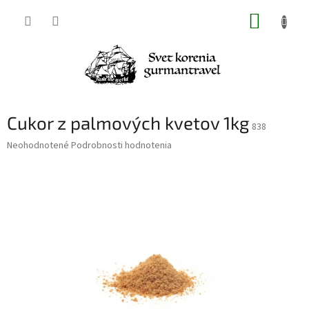
Prejsť
NÁKUP
na
obsah
KOŠÍK
Cukor z palmových kvetov 1kg
838
Priemerné
Neohodnotené
Podrobnosti hodnotenia
hodnotenie
produktu
je
0,0
z
5
hviezdičiek.