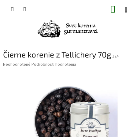
Prejsť
NÁKUP
na
obsah
KOŠÍK
Čierne korenie z Tellichery 70g
124
Priemerné
Neohodnotené
Podrobnosti hodnotenia
hodnotenie
produktu
je
0,0
z
5
hviezdičiek.