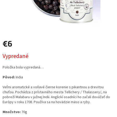
€6
Jednotková
Vypredané
cena:
Položka bola vypredaná…
Pôvod:
India
Veľmi aromatické a voňavé čierne korenie s pikantnou a drevitou
chuťou. Pochádza z prístavného mesta Tellichery / Thalassery/, na
pobreží Malabaru v južnej Indii. Anglickí osadníci ho začali dovážať do
Európy v roku 1708. Používa sa na hovädzie mäso a ryby.
Množstvo:
70g